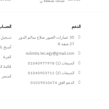
نصلك بضغطة زر.
الدعم
الحساب
تسجيل 
35 عمارات العبور صلاح سالم الدور
27 شقة 6
أصبح بائع
nolimits.tec.egy@gmail.com
العربة
المبيعات (1) 01040977978
قائمة ال
المبيعات (2) 01040903711
المتجر
الدعم الفنى 01029010674