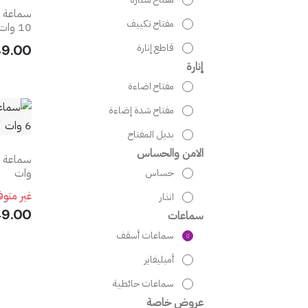
مفتاح تكييف
10 وات
قاطع إنارة
249.00 
إنارة
مفتاح اضاءة
مفتاح شدة إضاءة
بديل المفتاح
الامن والحساس
وات
حساس
غير متوف
انذار
149.00 د
سماعات
سماعات أسقف
أمبليفاير
سماعات حائطية
عروض خاصة