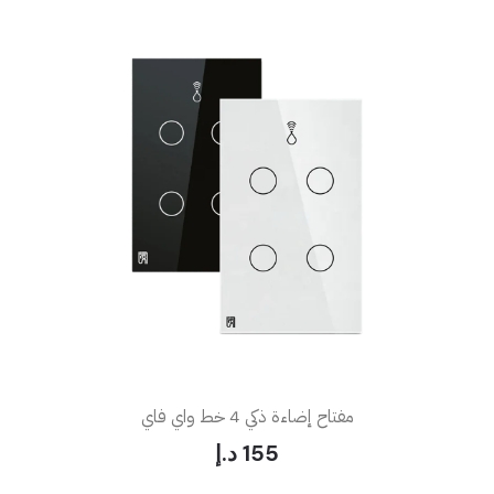
مفتاح إضاءة ذكي 4 خط واي فاي
155 د.إ