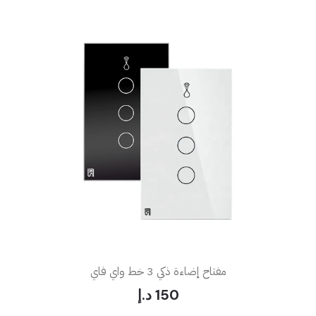
مفتاح إضاءة ذكي 3 خط واي فاي
150 د.إ