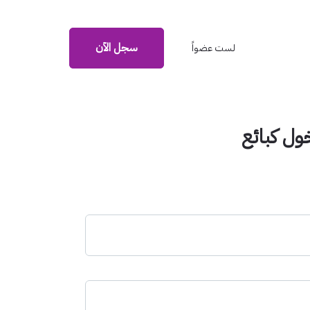
سجل الآن
لست عضواً
ل كبائع